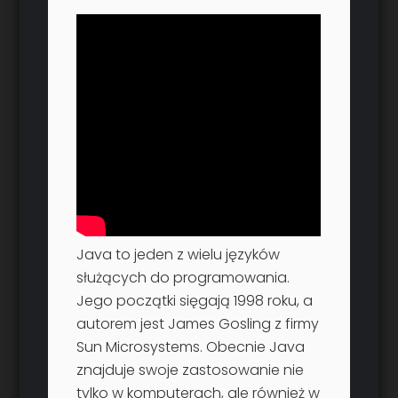
Java to jeden z wielu języków
służących do programowania.
Jego początki sięgają 1998 roku, a
autorem jest James Gosling z firmy
Sun Microsystems. Obecnie Java
znajduje swoje zastosowanie nie
tylko w komputerach, ale również w